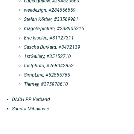
eggeeggjiew, #294520660
weedezign, #284656559
Stefan Körber, #33569981
magele-picture, #238905215
Eric Isselée, #31127311
Sascha Burkard, #3472139
1stGallery, #35152710
tostphoto, #268042852
SimpLine, #62855765
Tierney, #275978610
DACH PP Verband
Sandra Mihailović