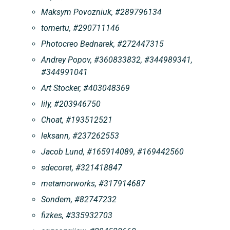
Maksym Povozniuk, #289796134
tomertu, #290711146
Photocreo Bednarek, #272447315
Andrey Popov, #360833832, #344989341,
#344991041
Art Stocker, #403048369
lily, #203946750
Choat, #193512521
leksann, #237262553
Jacob Lund, #165914089, #169442560
sdecoret, #321418847
metamorworks, #317914687
Sondem, #82747232
fizkes, #335932703