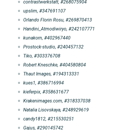
contrastwerkstatt, #268075904
upslim, #347691107
Orlando Florin Rosu, #269870413
Handini_Atmodiwiryo, #242107771
kunakorn, #402967440
Prostock-studio, #240457132
Tiko, #303376708
Robert Kneschke, #404580804
Thaut Images, #194313331
kues1, #386716994
kieferpix, #358631677
Krakenimages.com, #318337038
Natalia Lisovskaya, #248929619
candy1812, #215530251
Gajus, #290145742