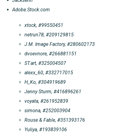
Jacksenn
Adobe.Stock.com
xtock, #99550451
netrun78, #209129815
J.M. Image Factory, #280602173
dvoevnore, #266881151
ST.art, #325004507
alexx_60, #332717015
H_Ko, #304919689
Jenny Sturm, #416896261
voyata, #261952839
simona, #252003904
Rouse & Fable, #351393176
Yuliya, #193839106